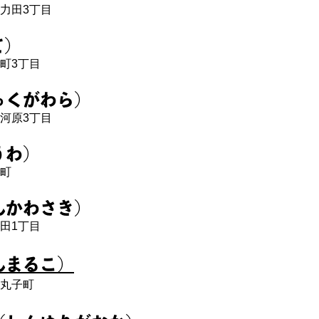
力田3丁目
て）
町3丁目
ゅくがわら）
河原3丁目
うわ）
町
んかわさき）
田1丁目
んまるこ）
丸子町