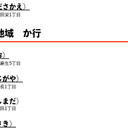
ださかえ）
田栄1丁目
地域 か行
お）
麻生5丁目
じがや）
長1丁目
しまだ）
田1丁目
さき）