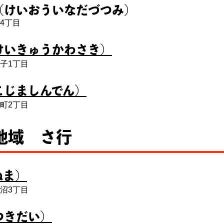
（けいおういなだづつみ）
4丁目
けいきゅうかわさき）
子1丁目
こじましんでん）
町2丁目
地域 さ行
ぬま）
沼3丁目
つきだい）