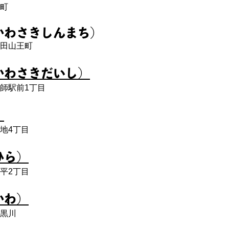
町
かわさきしんまち）
田山王町
かわさきだいし）
師駅前1丁目
）
地4丁目
ひら）
平2丁目
かわ）
黒川