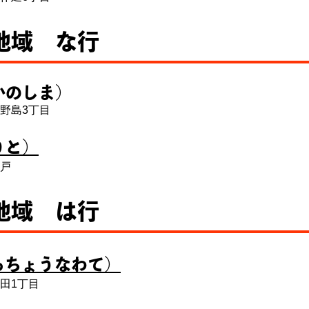
地域 な行
かのしま）
野島3丁目
りと）
戸
地域 は行
っちょうなわて）
田1丁目