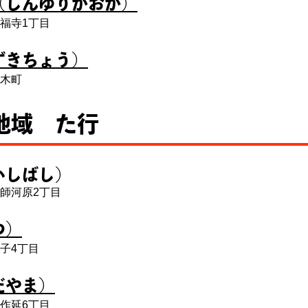
（しんゆりがおか）
福寺1丁目
ずきちょう）
木町
地域 た行
いしばし）
師河原2丁目
つ）
子4丁目
だやま）
作延6丁目