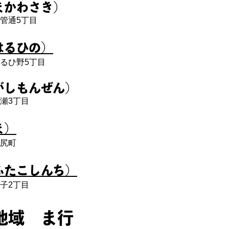
まかわさき）
管通5丁目
はるひの）
るひ野5丁目
がしもんぜん）
瀬3丁目
ま）
尻町
ふたこしんち）
子2丁目
地域 ま行