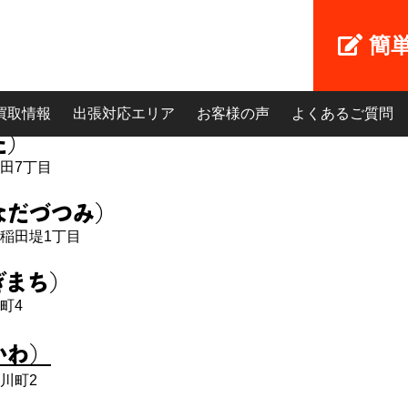
簡
地域 あ行
買取情報
出張対応エリア
お客様の声
よくあるご質問
た）
田7丁目
なだづつみ）
稲田堤1丁目
ぎまち）
町4
かわ）
川町2