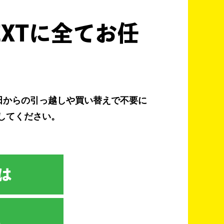
XTに全てお任
田からの引っ越しや買い替えで不要に
してください。
は
取