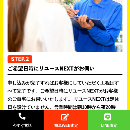
STEP.2
ご希望日時にリユースNEXTがお伺い
申し込みが完了すればお客様にしていただく工程はす
べて完了です。ご希望日時にリユースNEXTがお客様
のご自宅にお伺いいたします。 リユースNEXTは定休
日を設けていません。営業時間は朝10時から夜20時
で、予約に空きがあれば即日対応も可能です。お急ぎ
の方は、ぜひご連絡ください。 プチ情報 長年放置し
今すぐ電話
簡単WEB査定
LINE査定