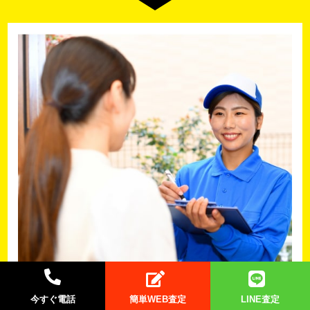
今すぐ電話
簡単WEB査定
LINE査定
STEP.2